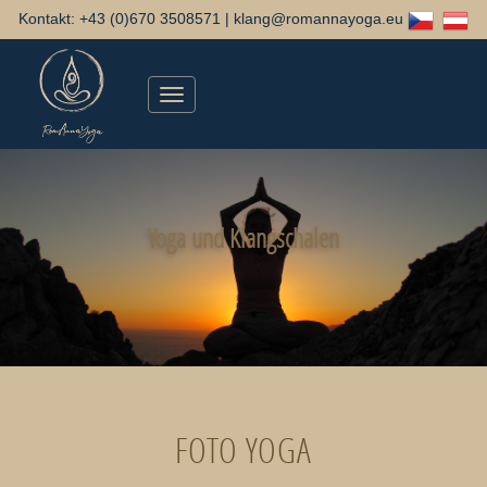
Kontakt: +43 (0)670 3508571 | klang@romannayoga.eu
Menu
Yoga und Klangschalen
FOTO YOGA